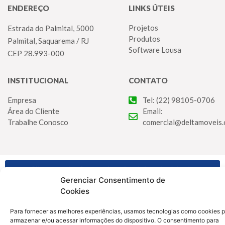
ENDEREÇO
LINKS ÚTEIS
Projetos
Estrada do Palmital, 5000
Produtos
Palmital, Saquarema / RJ
Software Lousa
CEP 28.993-000
INSTITUCIONAL
CONTATO
Empresa
Tel: (22) 98105-0706
Área do Cliente
Email:
Trabalhe Conosco
comercial@deltamoveis.
Clique aqui e faça o download do relatório de
transparência e igualdade salarial
Gerenciar Consentimento de
Cookies
Todos os direitos reservados © Delta Móveis | 2022
Para fornecer as melhores experiências, usamos tecnologias como cookies 
armazenar e/ou acessar informações do dispositivo. O consentimento para